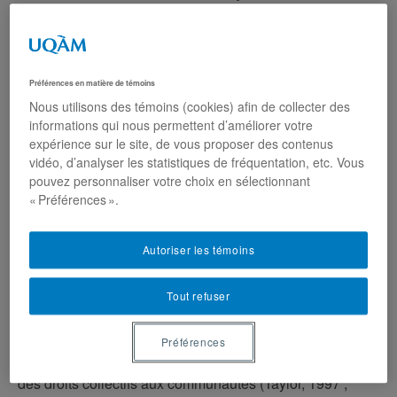
Spécialités
Politiques identitaires – Nationalisme – Politiques de
reconnaissance – Diversité culturelle – Minorités
Préférences en matière de témoins
nationales.
Nous utilisons des témoins (cookies) afin de collecter des
informations qui nous permettent d’améliorer votre
Sujet de la recherche
expérience sur le site, de vous proposer des contenus
vidéo, d’analyser les statistiques de fréquentation, etc. Vous
Des théories de la reconnaissance aux politiques de
pouvez personnaliser votre choix en sélectionnant
reconnaissance : l’institutionnalisation des politiques de
« Préférences ».
reconnaissance en Grande-Bretagne et au Canada.
Résumé de la recherche
Autoriser les témoins
Ma thèse portera sur l’application des grandes théories
Tout refuser
de la reconnaissance au niveau des politiques de
reconnaissance des minorités nationales au Canada et
en Grande-Bretagne. Plusieurs auteurs proposent de
Préférences
miser sur des politiques de reconnaissance afin d’assurer
des droits collectifs aux communautés (Taylor, 1997 ;