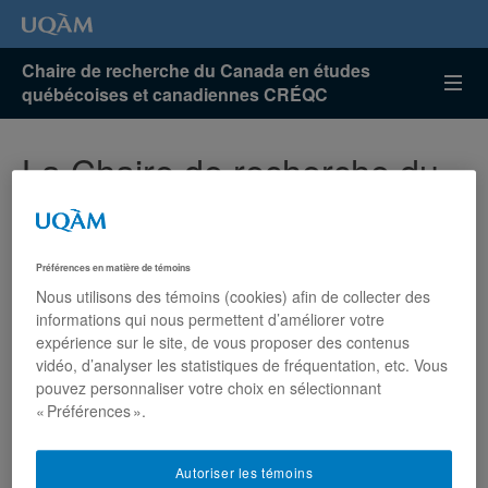
Chaire de recherche du Canada en études
québécoises et canadiennes CRÉQC
La Chaire de recherche du
Canada en études
québécoises et
canadiennes (CREQC) de
Préférences en matière de témoins
Nous utilisons des témoins (cookies) afin de collecter des
l’UQAM souligne deux
informations qui nous permettent d’améliorer votre
expérience sur le site, de vous proposer des contenus
décennies de formation et
vidéo, d’analyser les statistiques de fréquentation, etc. Vous
de production scientifiques
pouvez personnaliser votre choix en sélectionnant
« Préférences ».
Autoriser les témoins