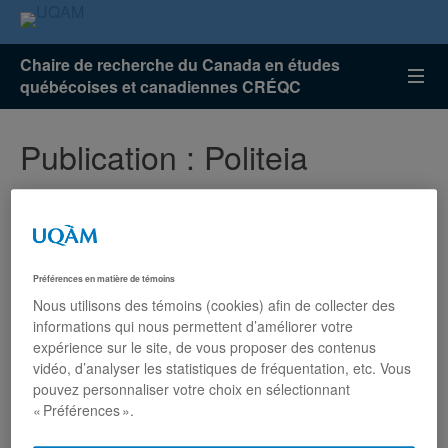
Chaire de recherche du Canada en études
québécoises et canadiennes CRÉQC
Publication : Politeia
Cinquante déclinaisons de
fédéralisme : Théorie, enjeux et
Préférences en matière de témoins
études de cas
Nous utilisons des témoins (cookies) afin de collecter des
informations qui nous permettent d’améliorer votre
Félix Mathieu, Dave
Guénette, Alain-G.
Gagnon
expérience sur le site, de vous proposer des contenus
Québec, Presses de l’Université du Québec, collection
vidéo, d’analyser les statistiques de fréquentation, etc. Vous
Politeia, 2020.
pouvez personnaliser votre choix en sélectionnant
Résumé
« Préférences ».